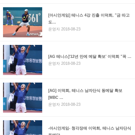
[아시안게임] 테니스 4강 진출 이덕희, "금 따고
도…
운영자 2018-08-23
[AG 테니스]'12년 만에 메달 확보' 이덕희 "꼭 …
운영자 2018-08-23
[AG] 이덕희, 테니스 남자단식 동메달 확보
[MBC …
운영자 2018-08-23
-아시안게임- 청각장애 이덕희, 테니스 남자단식