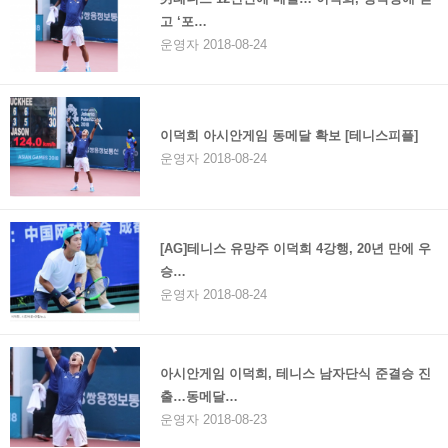
고 ‘포…
운영자 2018-08-24
이덕희 아시안게임 동메달 확보 [테니스피플]
운영자 2018-08-24
[AG]테니스 유망주 이덕희 4강행, 20년 만에 우
승…
운영자 2018-08-24
아시안게임 이덕희, 테니스 남자단식 준결승 진
출…동메달…
운영자 2018-08-23