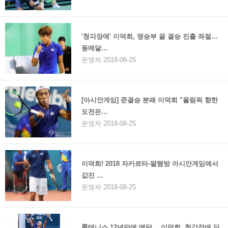
'청각장애' 이덕희, 명승부 끝 결승 진출 좌절…
동메달…
운영자 2018-08-25
[아시안게임] 준결승 분패 이덕희 "올림픽 향한
도전은…
운영자 2018-08-25
이덕희! 2018 자카르타-팔렘방 아시안게임에서
값진 …
운영자 2018-08-25
男테니스 12년만에 메달… 이덕희, 청각장애 딛