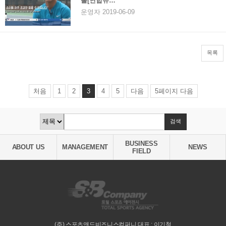
출[연합뉴…
운영자 2019-06-09
목록
처음
1
2
3
4
5
다음
5페이지 다음
BUSINESS
ABOUT US
MANAGEMENT
NEWS
FIELD
(주) 스포츠앤드비즈니스컴퍼니 대표 : 이기철