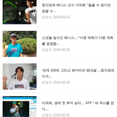
청각장애 테니스 선수 이덕희 "들을 수 없지만
꿈꿀 수…
운영자 2019-09-03
소년을 일으킨 테니스…“이젠 덕희가 다른 덕희
를 응원합…
운영자 2019-08-29
'세계 100위 그리고 페더러와 맞대결'…청각장애
이겨…
운영자 2019-08-29
이덕희, 생애 첫 투어 승리… ATP “새 역사를 썼
다…
운영자 2019-08-20